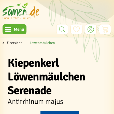
Menü
Übersicht
Löwenmäulchen
Kiepenkerl
Löwenmäulchen
Serenade
Antirrhinum majus