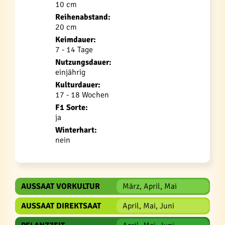
10 cm
Reihenabstand:
20 cm
Keimdauer:
7 - 14 Tage
Nutzungsdauer:
einjährig
Kulturdauer:
17 - 18 Wochen
F1 Sorte:
ja
Winterhart:
nein
AUSSAAT VORKULTUR
März, April, Mai
AUSSAAT DIREKTSAAT
April, Mai, Juni