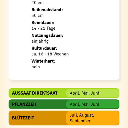
20 cm
Reihenabstand:
30 cm
Keimdauer:
14 - 21 Tage
Nutzungsdauer:
einjährig
Kulturdauer:
ca. 16 - 18 Wochen
Winterhart:
nein
AUSSAAT DIREKTSAAT
April, Mai, Juni
PFLANZZEIT
April, Mai, Juni
Juli, August,
BLÜTEZEIT
September