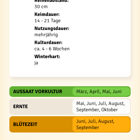
Reihenabstand:
30 cm
Keimdauer:
14 - 21 Tage
Nutzungsdauer:
mehrjährig
Kulturdauer:
ca. 4 - 6 Wochen
Winterhart:
ja
AUSSAAT VORKULTUR
März, April, Mai, Juni
Mai, Juni, Juli, August,
ERNTE
September, Oktober
Juni, Juli, August,
BLÜTEZEIT
September