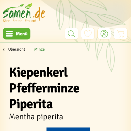
Menü
Übersicht
Minze
Kiepenkerl
Pfefferminze
Piperita
Mentha piperita