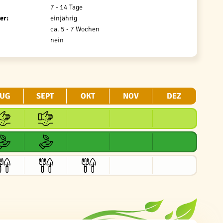
7 - 14 Tage
er:
einjährig
ca. 5 - 7 Wochen
nein
UG
SEPT
OKT
NOV
DEZ