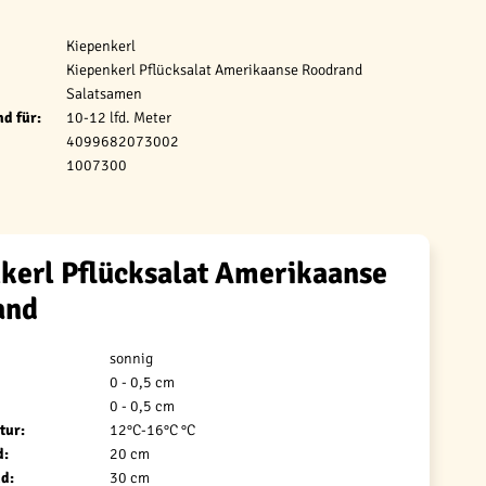
Kiepenkerl
Kiepenkerl Pflücksalat Amerikaanse Roodrand
Salatsamen
d für:
10-12 lfd. Meter
4099682073002
1007300
kerl Pflücksalat Amerikaanse
and
sonnig
0 - 0,5 cm
0 - 0,5 cm
tur:
12°C-16°C °C
d:
20 cm
d:
30 cm