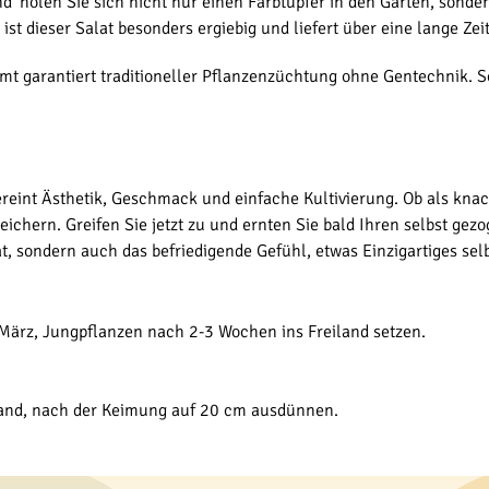
' holen Sie sich nicht nur einen Farbtupfer in den Garten, sonde
t dieser Salat besonders ergiebig und liefert über eine lange Zeit
mt garantiert traditioneller Pflanzenzüchtung ohne Gentechnik. So
eint Ästhetik, Geschmack und einfache Kultivierung. Ob als knacki
eichern. Greifen Sie jetzt zu und ernten Sie bald Ihren selbst gez
t, sondern auch das befriedigende Gefühl, etwas Einzigartiges se
 März, Jungpflanzen nach 2-3 Wochen ins Freiland setzen.
tand, nach der Keimung auf 20 cm ausdünnen.