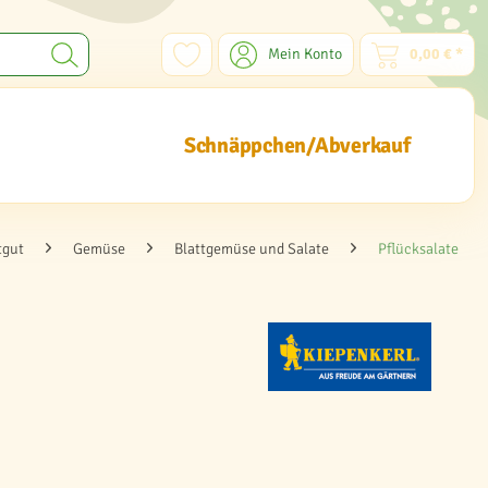
Mein Konto
0,00 € *
Schnäppchen/Abverkauf
tgut
Gemüse
Blattgemüse und Salate
Pflücksalate