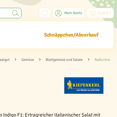
Mein Konto
0,00 € *
Schnäppchen/Abverkauf
aatgut
Gemüse
Blattgemüse und Salate
Radicchio
 Indigo F1: Ertragreicher italienischer Salat mit