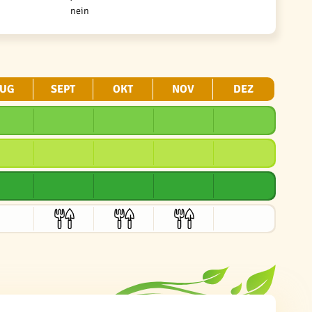
nein
UG
SEPT
OKT
NOV
DEZ