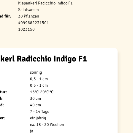
Kiepenkerl Radicchio Indigo F1
Salatsamen
d für:
30 Pflanzen
4099682231501
1023150
kerl Radicchio Indigo F1
sonnig
0,5 - 1 cm
0,5 - 1 cm
tur:
16°C-20°C °C
d:
30 cm
d:
40 cm
7 - 14 Tage
er:
einjährig
ca. 18 - 20 Wochen
ja