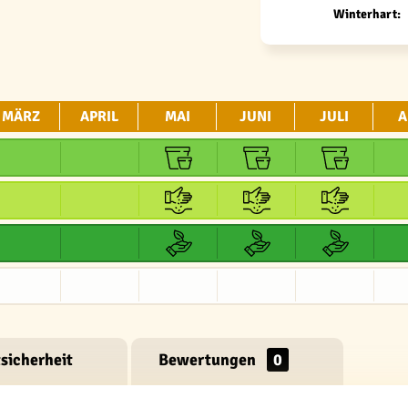
Winterhart:
MÄRZ
APRIL
MAI
JUNI
JULI
A
sicherheit
Bewertungen
0