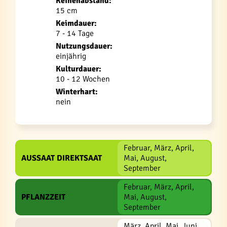
Reihenabstand:
15 cm
Keimdauer:
7 - 14 Tage
Nutzungsdauer:
einjährig
Kulturdauer:
10 - 12 Wochen
Winterhart:
nein
Februar, März, April,
AUSSAAT DIREKTSAAT
Mai, August,
September
Februar, März, April,
PFLANZZEIT
Mai, August,
September
März, April, Mai, Juni,