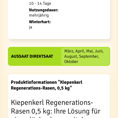
10 - 14 Tage
Nutzungsdauer:
mehrjährig
Winterhart:
ja
März, April, Mai, Juni,
AUSSAAT DIREKTSAAT
August, September,
Oktober
Produktinformationen "Kiepenkerl
Regenerations-Rasen, 0,5 kg"
Kiepenkerl Regenerations-
Rasen 0,5 kg: Ihre Lösung für