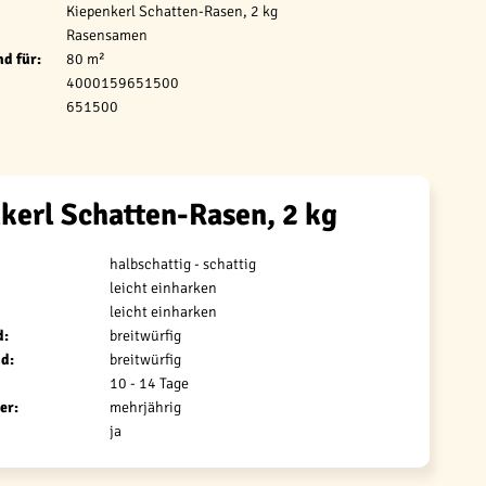
Kiepenkerl Schatten-Rasen, 2 kg
Rasensamen
d für:
80 m²
4000159651500
651500
kerl Schatten-Rasen, 2 kg
halbschattig - schattig
leicht einharken
leicht einharken
d:
breitwürfig
d:
breitwürfig
10 - 14 Tage
er:
mehrjährig
ja