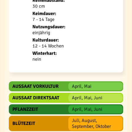
Reihenabstand:
30 cm
Keimdauer:
7 - 14 Tage
Nutzungsdauer:
einjährig
Kulturdauer:
12 - 14 Wochen
Winterhart:
nein
AUSSAAT VORKULTUR
April, Mai
AUSSAAT DIREKTSAAT
April, Mai, Juni
PFLANZZEIT
April, Mai, Juni
Juli, August,
BLÜTEZEIT
September, Oktober