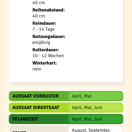
40 cm
Reihenabstand:
40 cm
Keimdauer:
7 - 14 Tage
Nutzungsdauer:
einjährig
Kulturdauer:
10 - 12 Wochen
Winterhart:
nein
AUSSAAT VORKULTUR
April, Mai
AUSSAAT DIREKTSAAT
April, Mai, Juni
PFLANZZEIT
April, Mai, Juni
August, September,