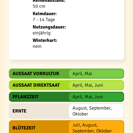
Reihenabstand:
50 cm
Keimdauer:
7 - 14 Tage
Nutzungsdauer:
einjährig
Winterhart:
nein
AUSSAAT VORKULTUR
April, Mai
AUSSAAT DIREKTSAAT
April, Mai, Juni
PFLANZZEIT
April, Mai, Juni
August, September,
ERNTE
Oktober
Juli, August,
BLÜTEZEIT
September, Oktober