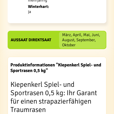
mehrjährig
Winterhart:
ja
März, April, Mai, Juni,
AUSSAAT DIREKTSAAT
August, September,
Oktober
Produktinformationen "Kiepenkerl Spiel- und
Sportrasen 0,5 kg"
Kiepenkerl Spiel- und
Sportrasen 0,5 kg: Ihr Garant
für einen strapazierfähigen
Traumrasen