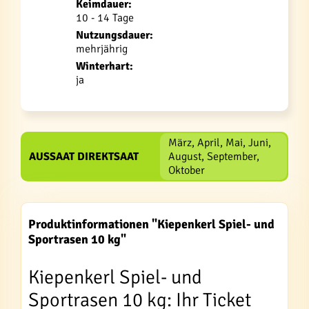
Keimdauer:
10 - 14 Tage
Nutzungsdauer:
mehrjährig
Winterhart:
ja
März, April, Mai, Juni,
AUSSAAT DIREKTSAAT
August, September,
Oktober
Produktinformationen "Kiepenkerl Spiel- und
Sportrasen 10 kg"
Kiepenkerl Spiel- und
Sportrasen 10 kg: Ihr Ticket