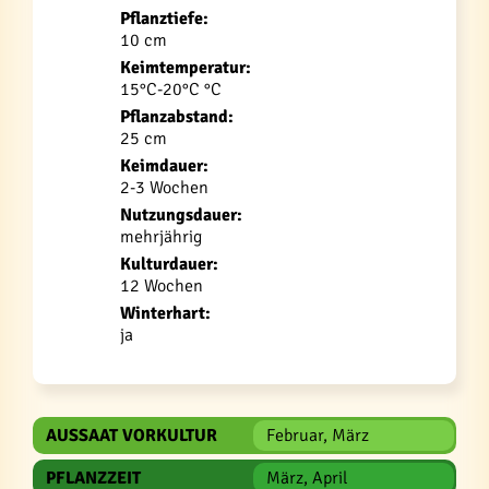
Pflanztiefe:
10 cm
Keimtemperatur:
15°C-20°C °C
Pflanzabstand:
25 cm
Keimdauer:
2-3 Wochen
Nutzungsdauer:
mehrjährig
Kulturdauer:
12 Wochen
Winterhart:
ja
AUSSAAT VORKULTUR
Februar, März
PFLANZZEIT
März, April