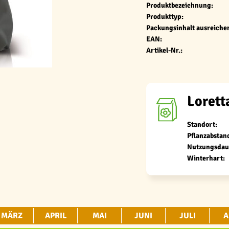
Produktbezeichnung:
Produkttyp:
Packungsinhalt ausreichen
EAN:
Artikel-Nr.:
Lorett
Standort:
Pflanzabstan
Nutzungsdau
Winterhart:
MÄRZ
APRIL
MAI
JUNI
JULI
A