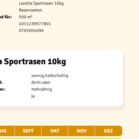
Loretta Sportrasen 10kg
Rasensamen
d für:
500 m²
4011239577801
0705004099
a Sportrasen 10kg
sonnig,halbschattig
d:
dicht säen
er:
mehrjährig
ja
UG
SEPT
OKT
NOV
DEZ