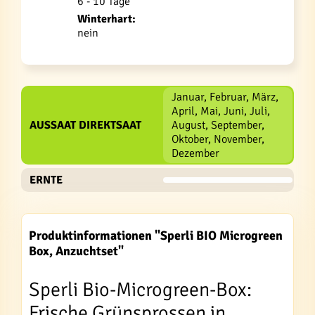
6 - 10 Tage
Winterhart:
nein
Januar, Februar, März,
April, Mai, Juni, Juli,
AUSSAAT DIREKTSAAT
August, September,
Oktober, November,
Dezember
ERNTE
Produktinformationen "Sperli BIO Microgreen
Box, Anzuchtset"
Sperli Bio-Microgreen-Box:
Frische Grünsprossen in