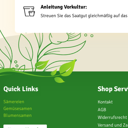
Anleitung Vorkultur:
Streuen Sie das Saatgut gleichmäßig auf das m
Quick Links
Shop Serv
Sämereien
Kontakt
Gemüsesamen
AGB
Blumensamen
Widerrufsrecht
Versand und Z