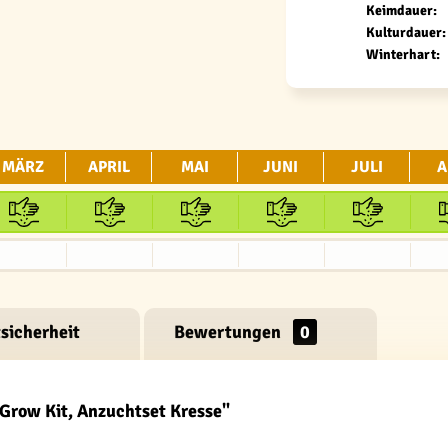
Keimdauer:
Kulturdauer:
Winterhart:
MÄRZ
APRIL
MAI
JUNI
JULI
A
sicherheit
Bewertungen
0
Grow Kit, Anzuchtset Kresse"