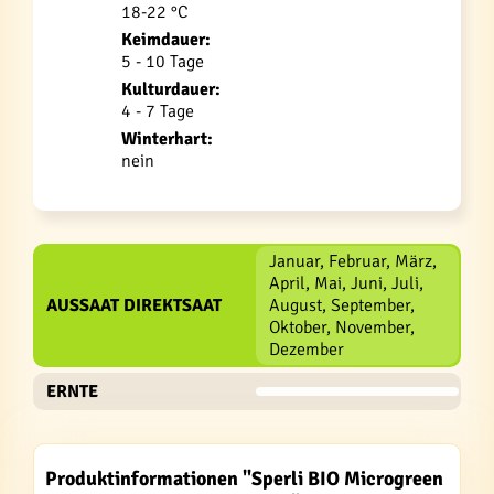
18-22 °C
Keimdauer:
5 - 10 Tage
Kulturdauer:
4 - 7 Tage
Winterhart:
nein
Januar, Februar, März,
April, Mai, Juni, Juli,
AUSSAAT DIREKTSAAT
August, September,
Oktober, November,
Dezember
ERNTE
Produktinformationen "Sperli BIO Microgreen