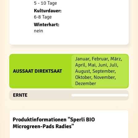
5 - 10 Tage
Kulturdauer:
6-8 Tage
Winterhart:
nein
Januar, Februar, März,
April, Mai, Juni, Juli,
AUSSAAT DIREKTSAAT
August, September,
Oktober, November,
Dezember
ERNTE
Produktinformationen "Sperli BIO
Microgreen-Pads Radies"