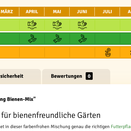
MÄRZ
APRIL
MAI
JUNI
JULI
A
sicherheit
Bewertungen
0
ng Bienen-Mix"
für bienenfreundliche Gärten
et in dieser farbenfrohen Mischung genau die richtigen
Futterpfl