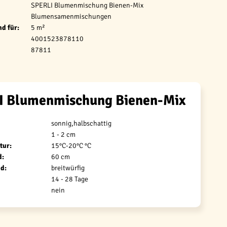
SPERLI Blumenmischung Bienen-Mix
Blumensamenmischungen
d für:
5 m²
4001523878110
87811
I Blumenmischung Bienen-Mix
sonnig,halbschattig
1 - 2 cm
tur:
15°C-20°C °C
d:
60 cm
d:
breitwürfig
14 - 28 Tage
nein