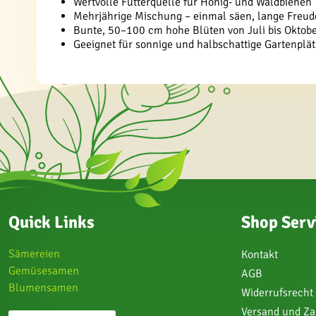
Wertvolle Futterquelle für Honig- und Waldbienen
Mehrjährige Mischung – einmal säen, lange Freu
Bunte, 50–100 cm hohe Blüten von Juli bis Oktob
Geeignet für sonnige und halbschattige Gartenplät
Quick Links
Shop Serv
Sämereien
Kontakt
Gemüsesamen
AGB
Blumensamen
Widerrufsrecht
Versand und Z