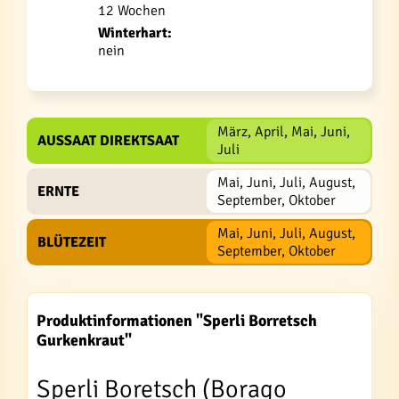
12 Wochen
Winterhart:
nein
März, April, Mai, Juni,
AUSSAAT DIREKTSAAT
Juli
Mai, Juni, Juli, August,
ERNTE
September, Oktober
Mai, Juni, Juli, August,
BLÜTEZEIT
September, Oktober
Produktinformationen "Sperli Borretsch
Gurkenkraut"
Sperli Boretsch (Borago