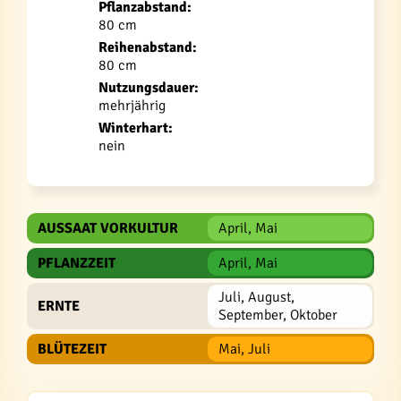
Pflanzabstand:
80 cm
Reihenabstand:
80 cm
Nutzungsdauer:
mehrjährig
Winterhart:
nein
AUSSAAT VORKULTUR
April, Mai
PFLANZZEIT
April, Mai
Juli, August,
ERNTE
September, Oktober
BLÜTEZEIT
Mai, Juli