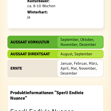
Kulturdauer:
ca. 8-10 Wochen
Winterhart:
ja
September, Oktober,
AUSSAAT VORKULTUR
November, Dezember
AUSSAAT DIREKTSAAT
August, September
Januar, Februar, März,
ERNTE
April, Mai, November,
Dezember
Produktinformationen "Sperli Endivie
Nuance"