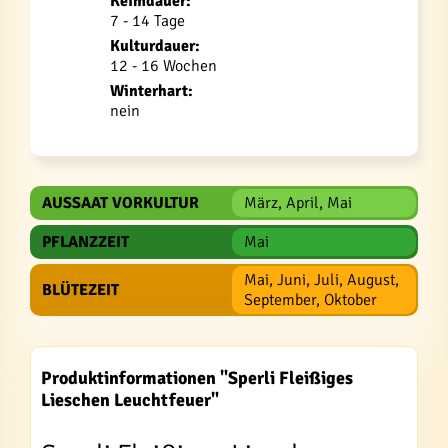
Keimdauer:
7 - 14 Tage
Kulturdauer:
12 - 16 Wochen
Winterhart:
nein
AUSSAAT VORKULTUR
März, April, Mai
PFLANZZEIT
Mai
Mai, Juni, Juli, August,
BLÜTEZEIT
September, Oktober
Produktinformationen "Sperli Fleißiges
Lieschen Leuchtfeuer"