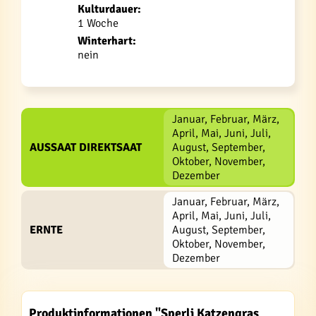
Kulturdauer:
1 Woche
Winterhart:
nein
Januar, Februar, März,
April, Mai, Juni, Juli,
AUSSAAT DIREKTSAAT
August, September,
Oktober, November,
Dezember
Januar, Februar, März,
April, Mai, Juni, Juli,
ERNTE
August, September,
Oktober, November,
Dezember
Produktinformationen "Sperli Katzengras