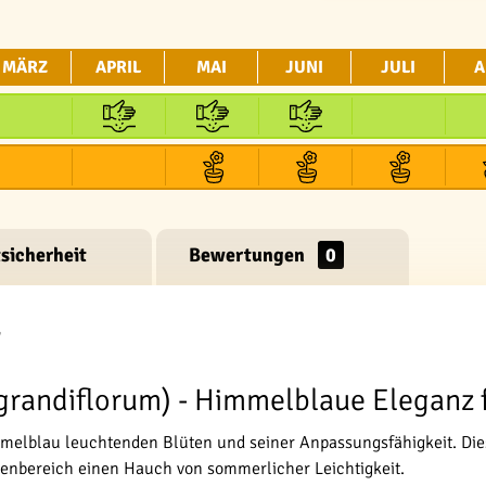
MÄRZ
APRIL
MAI
JUNI
JULI
A
sicherheit
Bewertungen
0
"
m grandiflorum) - Himmelblaue Eleganz 
mmelblau leuchtenden Blüten und seiner Anpassungsfähigkeit. Diese
nbereich einen Hauch von sommerlicher Leichtigkeit.