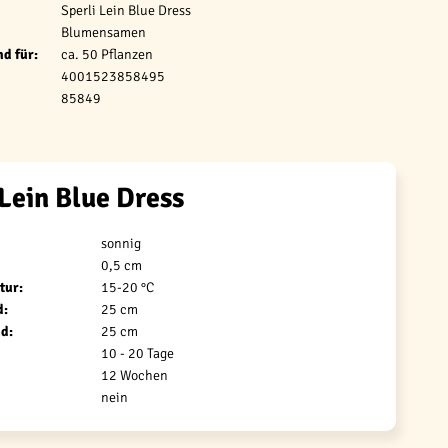
Sperli Lein Blue Dress
Blumensamen
d für:
ca. 50 Pflanzen
4001523858495
85849
 Lein Blue Dress
sonnig
0,5 cm
tur:
15-20 °C
d:
25 cm
d:
25 cm
10 - 20 Tage
12 Wochen
nein