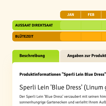
JAN
FEB
AUSSAAT DIREKTSAAT
BLÜTEZEIT
Beschreibung
Angaben zur Produkt
Produktinformationen "Sperli Lein Blue Dress
Sperli Lein 'Blue Dress' (Linu
Der Sperli Lein 'Blue Dress' verzaubert mit seinen hi
sonnenhungrige Gartenecken und verleiht Ihrem Auße