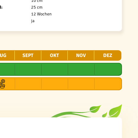
10 cm
d:
25 cm
12 Wochen
ja
UG
SEPT
OKT
NOV
DEZ