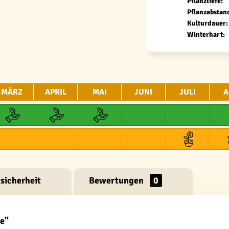
Pflanztiefe:
Pflanzabstan
Kulturdauer:
Winterhart:
MÄRZ
APRIL
MAI
JUNI
JULI
A
sicherheit
Bewertungen
0
de"