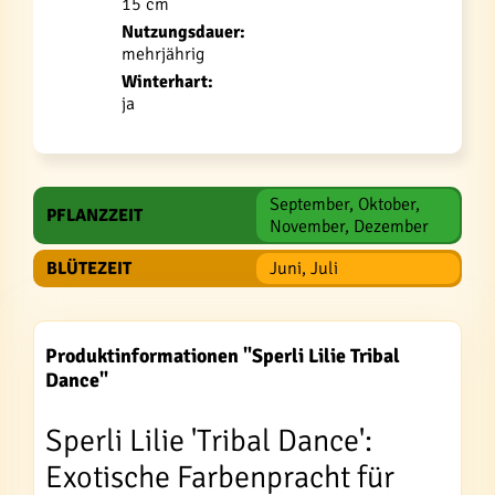
15 cm
Nutzungsdauer:
mehrjährig
Winterhart:
ja
September, Oktober,
PFLANZZEIT
November, Dezember
BLÜTEZEIT
Juni, Juli
Produktinformationen "Sperli Lilie Tribal
Dance"
Sperli Lilie 'Tribal Dance':
Exotische Farbenpracht für