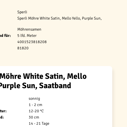
Sperli
Sperli Möhre White Satin, Mello Yello, Purple Sun,
Möhrensamen
d für:
5 lfd. Meter
4001523818208
81820
 Möhre White Satin, Mello
 Purple Sun, Saatband
sonnig
1 - 2 cm
tur:
12-20 °C
d:
30 cm
14 - 21 Tage