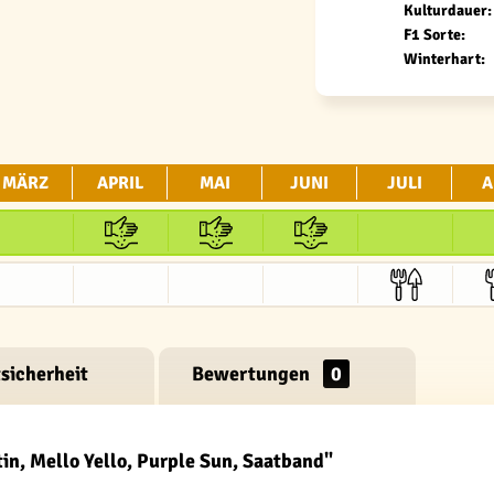
Kulturdauer:
F1 Sorte:
Winterhart:
MÄRZ
APRIL
MAI
JUNI
JULI
A
sicherheit
Bewertungen
0
in, Mello Yello, Purple Sun, Saatband"