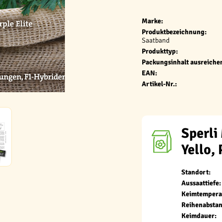
Marke:
Produktbezeichnung:
Saatband
Produkttyp:
Packungsinhalt ausreichen
EAN:
Artikel-Nr.:
Sperli
Yello,
Standort:
Aussaattiefe:
Keimtempera
Reihenabstan
Keimdauer: