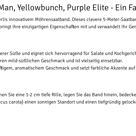
n, Yellowbunch, Purple Elite - Ein Fa
Sperlis innovativem Möhrensaatband. Dieses clevere 5-Meter-Saatb
ringt ihre einzigartigen Eigenschaften mit und verwandelt Ihr Ge
erer Süße und eignet sich hervorragend für Salate und Kochgeric
ihren mild-süßlichen Geschmack und ist vielseitig einsetzbar.
räftigem, aromatischem Geschmack und setzt farbliche Akzente auf 
n Sie eine 1-2 cm tiefe Rille, legen Sie das Band hinein, bedecke
s carota) einen sonnigen Standort und einen tiefgründig gelock