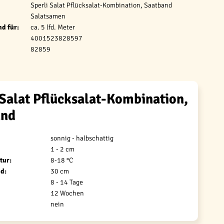
Sperli Salat Pflücksalat-Kombination, Saatband
Salatsamen
d für:
ca. 5 lfd. Meter
4001523828597
82859
 Salat Pflücksalat-Kombination,
and
sonnig - halbschattig
1 - 2 cm
tur:
8-18 °C
d:
30 cm
8 - 14 Tage
12 Wochen
nein