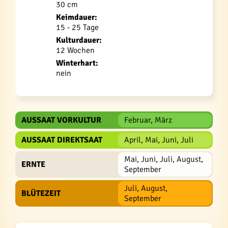
30 cm
Keimdauer:
15 - 25 Tage
Kulturdauer:
12 Wochen
Winterhart:
nein
AUSSAAT VORKULTUR
Februar, März
AUSSAAT DIREKTSAAT
April, Mai, Juni, Juli
Mai, Juni, Juli, August,
ERNTE
September
Juli, August,
BLÜTEZEIT
September