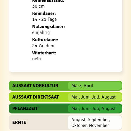
Reihenabstand:
30 cm
Keimdauer:
14 - 21 Tage
Nutzungsdauer:
einjährig
Kulturdauer:
24 Wochen
Winterhart:
nein
AUSSAAT VORKULTUR
März, April
AUSSAAT DIREKTSAAT
Mai, Juni, Juli, August
PFLANZZEIT
Mai, Juni, Juli, August
August, September,
ERNTE
Oktober, November