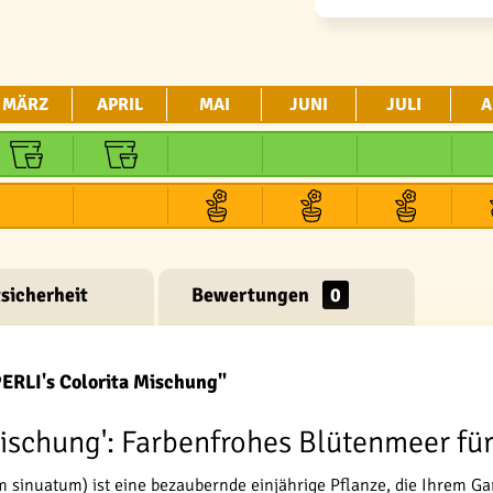
MÄRZ
APRIL
MAI
JUNI
JULI
A
sicherheit
Bewertungen
0
PERLI's Colorita Mischung"
Mischung': Farbenfrohes Blütenmeer fü
um sinuatum) ist eine bezaubernde einjährige Pflanze, die Ihrem 