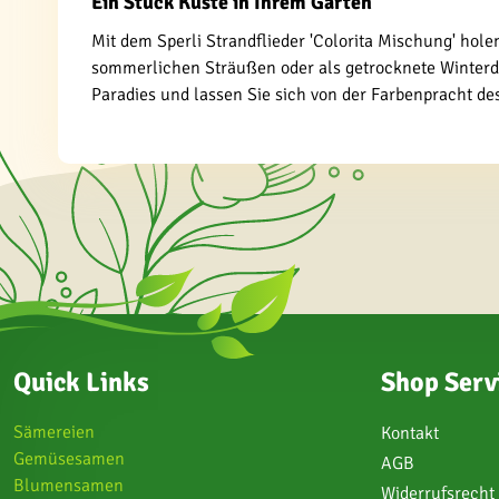
Ein Stück Küste in Ihrem Garten
Mit dem Sperli Strandflieder 'Colorita Mischung' hole
sommerlichen Sträußen oder als getrocknete Winterdeko
Paradies und lassen Sie sich von der Farbenpracht de
Quick Links
Shop Serv
Sämereien
Kontakt
Gemüsesamen
AGB
Blumensamen
Widerrufsrecht