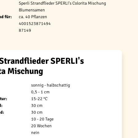
Sperli Strandflieder SPERLI's Colorita Mischung
Blumensamen
d für:
ca. 40 Pflanzen
4001523871494
87149
 Strandflieder SPERLI's
ta Mischung
sonnig - halbschattig
0,5 - 1 cm
tur:
15-22 °C
d:
30 cm
d:
30 cm
10 - 20 Tage
20 Wochen
nein