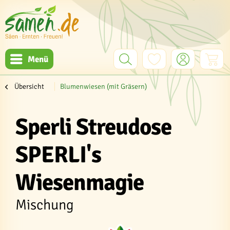
Menü
Übersicht
Blumenwiesen (mit Gräsern)
Sperli Streudose
SPERLI's
Wiesenmagie
Mischung