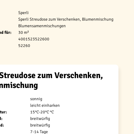
Sperli
Sperli Streudose zum Verschenken, Blumenmischung
Blumensamenmischungen
d für:
30 m²
4001523522600
52260
 Streudose zum Verschenken,
nmischung
sonnig
leicht einharken
tur:
15°C-20°C °C
d:
breitwürfig
d:
breitwürfig
7-14 Tage