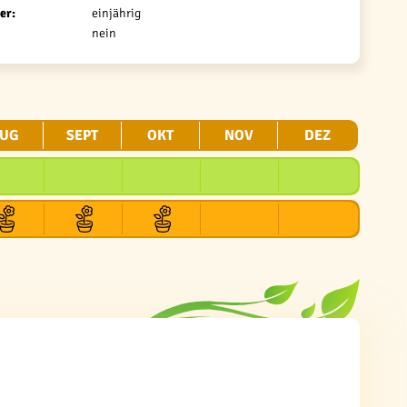
er:
einjährig
nein
UG
SEPT
OKT
NOV
DEZ