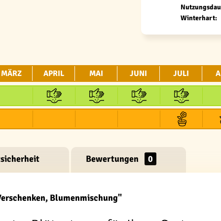
Nutzungsdau
Winterhart:
MÄRZ
APRIL
MAI
JUNI
JULI
A
sicherheit
Bewertungen
0
 Verschenken, Blumenmischung"