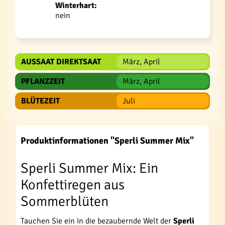
Winterhart:
nein
AUSSAAT DIREKTSAAT
März, April
PFLANZZEIT
März, April
BLÜTEZEIT
Juli
Produktinformationen "Sperli Summer Mix"
Sperli Summer Mix: Ein
Konfettiregen aus
Sommerblüten
Tauchen Sie ein in die bezaubernde Welt der
Sperli