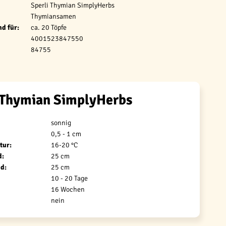
Sperli Thymian SimplyHerbs
Thymiansamen
d für:
ca. 20 Töpfe
4001523847550
84755
 Thymian SimplyHerbs
sonnig
0,5 - 1 cm
tur:
16-20 °C
d:
25 cm
d:
25 cm
10 - 20 Tage
16 Wochen
nein