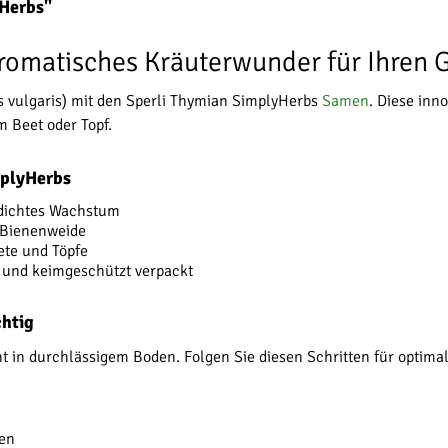
yHerbs"
romatisches Kräuterwunder für Ihren 
s vulgaris) mit den Sperli Thymian SimplyHerbs
Samen
. Diese inn
 Beet oder Topf.
mplyHerbs
 dichtes Wachstum
d Bienenweide
ete und Töpfe
t und keimgeschützt verpackt
chtig
ht in durchlässigem Boden. Folgen Sie diesen Schritten für optim
zen