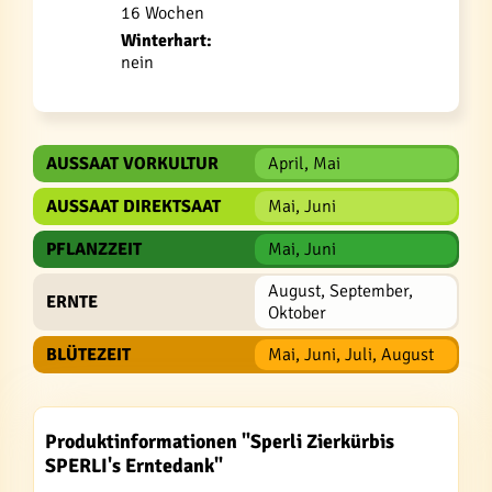
16 Wochen
Winterhart:
nein
AUSSAAT VORKULTUR
April, Mai
AUSSAAT DIREKTSAAT
Mai, Juni
PFLANZZEIT
Mai, Juni
August, September,
ERNTE
Oktober
BLÜTEZEIT
Mai, Juni, Juli, August
Produktinformationen "Sperli Zierkürbis
SPERLI's Erntedank"