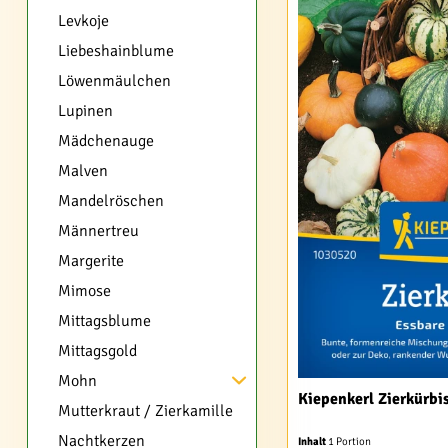
Levkoje
Liebeshainblume
Löwenmäulchen
Lupinen
Mädchenauge
Malven
Mandelröschen
Männertreu
Margerite
Mimose
Mittagsblume
Mittagsgold
Mohn
Kiepenkerl Zierkürbi
Mutterkraut / Zierkamille
Nachtkerzen
Inhalt
1 Portion