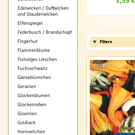
1,59 €
Edelwicken / Duftwicken
und Staudenwicken
Elfenspiegel
Federbusch / Brandschopf
Fingerhut
Filtern
Flammenblume
Fleissiges Lieschen
Fuchsschwanz
Gänseblümchen
Geranien
Glockenblumen
Glockenreben
Gloxinien
Goldlack
Hornveilchen