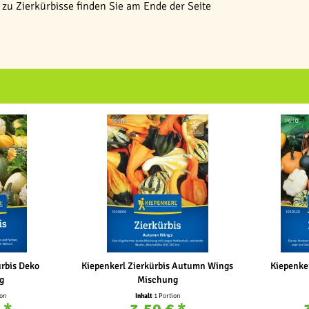
zu Zierkürbisse finden Sie am Ende der Seite
ürbis Deko
Kiepenkerl Zierkürbis Autumn Wings
Kiepenker
g
Mischung
ion
Inhalt
1 Portion