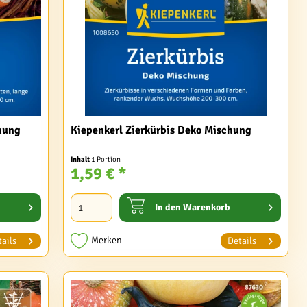
hung
Kiepenkerl Zierkürbis Deko Mischung
Inhalt
1 Portion
1,59 € *
In den
Warenkorb
Merken
ails
Details