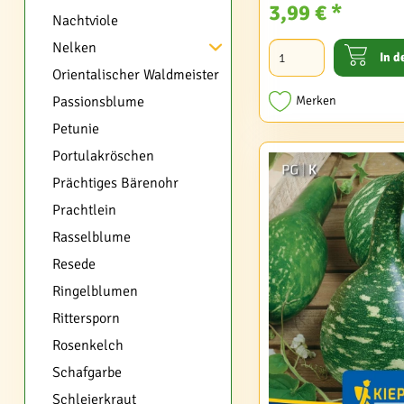
3,99 € *
Nachtviole
Nelken
In d
Orientalischer Waldmeister
Passionsblume
Merken
Petunie
Portulakröschen
Prächtiges Bärenohr
Prachtlein
Rasselblume
Resede
Ringelblumen
Rittersporn
Rosenkelch
Schafgarbe
Schleierkraut