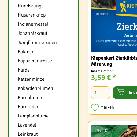
Hundszunge
Husarenknopf
Indianernessel
Johanniskraut
Jungfer im Grünen
Kakteen
Kiepenkerl Zierkürb
Kapuzinerkresse
Mischung
Karde
Inhalt
1 Portion
3,59 € *
Katzenminze
Kokardenblumen
In d
Kornblumen
Kornraden
Merken
Lampionblume
Lavendel
Leinkraut