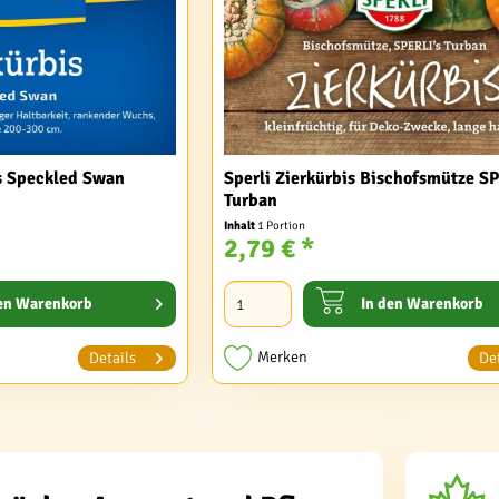
is Speckled Swan
Sperli Zierkürbis Bischofsmütze SP
Turban
Inhalt
1 Portion
2,79 € *
en
Warenkorb
In den
Warenkorb
Merken
Details
Det