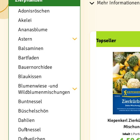
Zierpflanzen
Mehr Informationen 
Adonisröschen
Akelei
Ananasblume
Astern
Topseller
Balsaminen
Bartfaden
Bauernorchidee
Blaukissen
Blumenwiese -und
Wildblumenmischungen
Buntnessel
Büschelschön
Dahlien
Kiepenkerl Zierk
Mischun
Duftnessel
Inhalt
1 Port
Duftveilchen