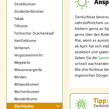
Ansp
Strohblumen
Studentenblumen
Zierkürbisse bevorz
Tabak
nährstoffreichem un
Tithonie
klettern gerne an S
Türkischer Drachenkopf
gerne über den Boden
Mai, wenn es ausrei
Vanilleblume
ab April hat sich et
Verbenen
selektiert und späte
Vergissmeinnicht
Geben Sie die
Same
Wegwarte
schnell wachsenden 
Wie alle Kürbisse be
Wiesenmargerite
organischen Dünger.
Winden
Witwenblumen
Wucherblumen
Tipp:
Wunderblume
Zierkürbi
Zierfrüchte