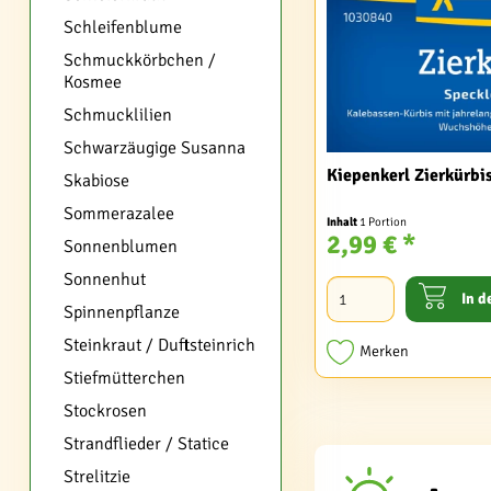
Schleifenblume
Schmuckkörbchen /
Kosmee
Schmucklilien
Schwarzäugige Susanna
Kiepenkerl Zierkürb
Skabiose
Sommerazalee
Inhalt
1 Portion
2,99 € *
Sonnenblumen
Sonnenhut
In d
Spinnenpflanze
Steinkraut / Duftsteinrich
Merken
Stiefmütterchen
Stockrosen
Strandflieder / Statice
Strelitzie