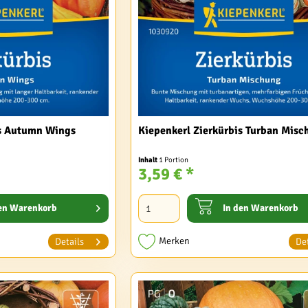
is Autumn Wings
Kiepenkerl Zierkürbis Turban Misc
Inhalt
1 Portion
3,59 € *
en
Warenkorb
In den
Warenkorb
Merken
Details
Det