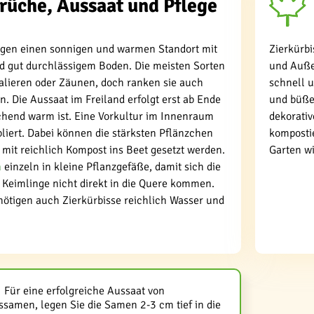
rüche, Aussaat und Pflege
ugen einen sonnigen und warmen Standort mit
Zierkürbi
d gut durchlässigem Boden. Die meisten Sorten
und Auße
palieren oder Zäunen, doch ranken sie auch
schnell 
. Die Aussaat im Freiland erfolgt erst ab Ende
und büßen
chend warm ist. Eine Vorkultur im Innenraum
dekorativ
abliert. Dabei können die stärksten Pflänzchen
kompostie
r mit reichlich Kompost ins Beet gesetzt werden.
Garten w
n
einzeln in kleine Pflanzgefäße, damit sich die
Keimlinge nicht direkt in die Quere kommen.
nötigen auch Zierkürbisse reichlich Wasser und
Für eine erfolgreiche Aussaat von
ssamen, legen Sie die Samen 2-3 cm tief in die