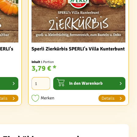
ERLI's
Sperli Zierkürbis SPERLI's Villa Kunterbunt
Inhalt
1 Portion
3,79 € *
In den
Warenkorb
Merken
ails
Details