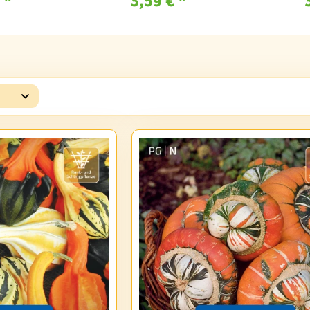
 *
3,59 € *