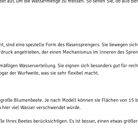
 Beet auf, um die Wassermenge zu messen. So sehen Sie, ob alle B
nt, sind eine spezielle Form des Rasensprengers. Sie bewegen sic
druck angetrieben, der einen Mechanismus im Inneren des Sprenge
hmäßigen Wasserverteilung. Sie eignen sich besonders gut für rech
r der Wurfweite, was sie sehr flexibel macht.
s große Blumenbeete. Je nach Modell können sie Flächen von 15 b
a hier viel Wasser verschwendet würde.
ße Ihres Beetes berücksichtigen. Es ist besser, einen etwas grö