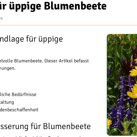
ür üppige Blumenbeete
re
dlage für üppige
volle Blumenbeete. Dieser Artikel befasst
erungen.
liche Bedürfnisse
taltung
denbeschaffenheit
ässerung für Blumenbeete