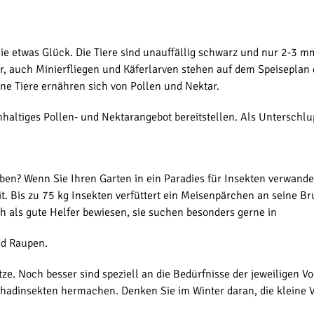
etwas Glück. Die Tiere sind unauffällig schwarz und nur 2-3 mm g
, auch Minierfliegen und Käferlarven stehen auf dem Speiseplan d
ene Tiere ernähren sich von Pollen und Nektar.
hhaltiges Pollen- und Nektarangebot bereitstellen. Als Unterschl
en? Wenn Sie Ihren Garten in ein Paradies für Insekten verwandeln
t. Bis zu 75 kg Insekten verfüttert ein Meisenpärchen an seine Br
 als gute Helfer bewiesen, sie suchen besonders gerne in
nd Raupen.
e. Noch besser sind speziell an die Bedürfnisse der jeweiligen V
 Schadinsekten hermachen. Denken Sie im Winter daran, die kleine