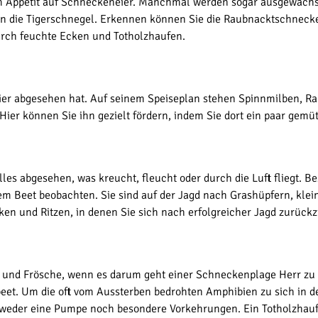
lem Appetit auf Schneckeneier. Manchmal werden sogar ausgewac
gen die Tigerschnegel. Erkennen können Sie die Raubnacktschneck
durch feuchte Ecken und Totholzhaufen.
etier abgesehen hat. Auf seinem Speiseplan stehen Spinnmilben, Ra
ier können Sie ihn gezielt fördern, indem Sie dort ein paar gemüt
lles abgesehen, was kreucht, fleucht oder durch die Luft fliegt. B
m Beet beobachten. Sie sind auf der Jagd nach Grashüpfern, kle
ken und Ritzen, in denen Sie sich nach erfolgreicher Jagd zurückz
ten und Frösche, wenn es darum geht einer Schneckenplage Herr z
eet. Um die oft vom Aussterben bedrohten Amphibien zu sich in d
r weder eine Pumpe noch besondere Vorkehrungen. Ein Totholzhaufe