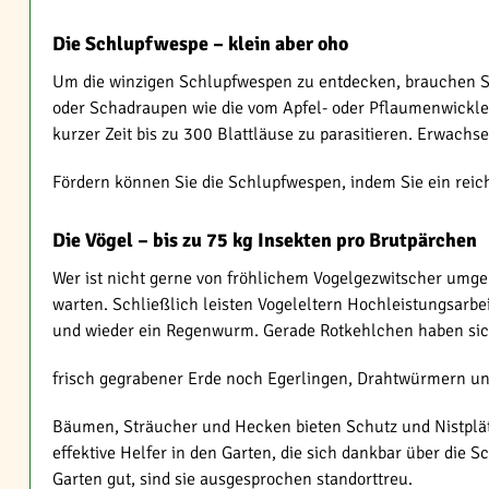
Die Schlupfwespe – klein aber oho
Um die winzigen Schlupfwespen zu entdecken, brauchen Sie 
oder Schadraupen wie die vom Apfel- oder Pflaumenwickler
kurzer Zeit bis zu 300 Blattläuse zu parasitieren. Erwachs
Fördern können Sie die Schlupfwespen, indem Sie ein reic
Die Vögel – bis zu 75 kg Insekten pro Brutpärchen
Wer ist nicht gerne von fröhlichem Vogelgezwitscher umgeb
warten. Schließlich leisten Vogeleltern Hochleistungsarbei
und wieder ein Regenwurm. Gerade Rotkehlchen haben sich
frisch gegrabener Erde noch Egerlingen, Drahtwürmern u
Bäumen, Sträucher und Hecken bieten Schutz und Nistplätz
effektive Helfer in den Garten, die sich dankbar über die
Garten gut, sind sie ausgesprochen standorttreu.