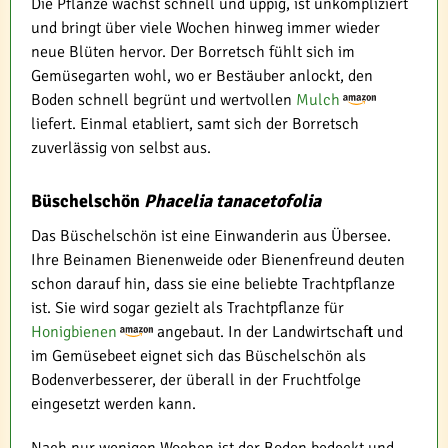
Die Pflanze wächst schnell und üppig, ist unkompliziert
und bringt über viele Wochen hinweg immer wieder
neue Blüten hervor. Der Borretsch fühlt sich im
Gemüsegarten wohl, wo er Bestäuber anlockt, den
Boden schnell begrünt und wertvollen
Mulch
liefert. Einmal etabliert, samt sich der Borretsch
zuverlässig von selbst aus.
Büschelschön
Phacelia tanacetofolia
Das Büschelschön ist eine Einwanderin aus Übersee.
Ihre Beinamen Bienenweide oder Bienenfreund deuten
schon darauf hin, dass sie eine beliebte Trachtpflanze
ist. Sie wird sogar gezielt als Trachtpflanze für
Honigbienen
angebaut. In der Landwirtschaft und
im Gemüsebeet eignet sich das Büschelschön als
Bodenverbesserer, der überall in der Fruchtfolge
eingesetzt werden kann.
Nach nur wenigen Wochen ist der Boden bedeckt und