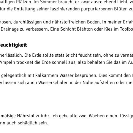
ttigen Plätzen. Im Sommer braucht er zwar ausreichend Licht, ver
für die Entfaltung seiner faszinierenden purpurfarbenen Blüten zu
sen, durchlässigen und nährstoffreichen Boden. In meiner Erfah
Drainage zu verbessern. Eine Schicht Blähton oder Kies im Topfb
euchtigkeit
lässlich. Die Erde sollte stets leicht feucht sein, ohne zu vernä
mpeln trocknet die Erde schnell aus, also behalten Sie das im A
er gelegentlich mit kalkarmem Wasser besprühen. Dies kommt den 
tiv lassen sich auch Wasserschalen in der Nähe aufstellen oder m
lmäßige Nährstoffzufuhr. Ich gebe alle zwei Wochen einen flüssi
ann auch schädlich sein.