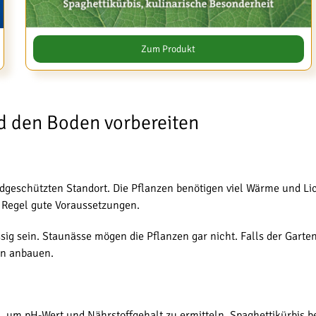
Zum Produkt
d den Boden vorbereiten
dgeschützten Standort. Die Pflanzen benötigen viel Wärme und Lic
 Regel gute Voraussetzungen.
ig sein. Staunässe mögen die Pflanzen gar nicht. Falls der Garten
en anbauen.
 um pH-Wert und Nährstoffgehalt zu ermitteln. Spaghettikürbis be