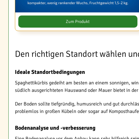
Zum Produkt
Den richtigen Standort wählen un
Ideale Standortbedingungen
Spaghettikürbis gedeiht am besten an einem sonnigen, win
südlich ausgerichteten Hauswand oder Mauer bietet in der
Der Boden sollte tiefgründig, humusreich und gut durchläss
problemlos in großen Kübeln oder sogar auf Komposthauf
Bodenanalyse und -verbesserung
Eine Bodenanalyse vor dem Anbau kann sehr hilfreich sein,