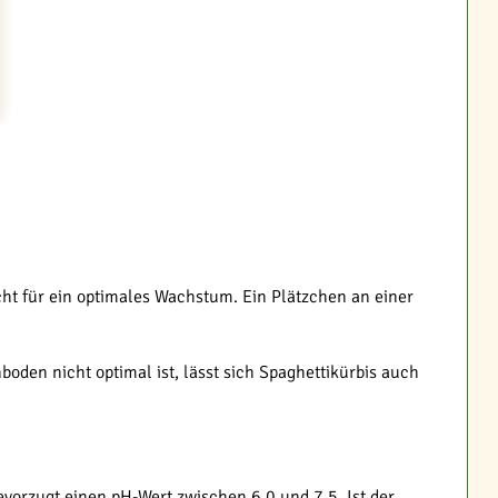
ht für ein optimales Wachstum. Ein Plätzchen an einer
boden nicht optimal ist, lässt sich Spaghettikürbis auch
vorzugt einen pH-Wert zwischen 6,0 und 7,5. Ist der