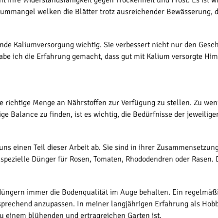
t ihre Widerstandsfähigkeit gegen Trockenheit und Frost. Es ist w
mmangel welken die Blätter trotz ausreichender Bewässerung, die
nde Kaliumversorgung wichtig. Sie verbessert nicht nur den Ges
abe ich die Erfahrung gemacht, dass gut mit Kalium versorgte Him
ie richtige Menge an Nährstoffen zur Verfügung zu stellen. Zu we
ge Balance zu finden, ist es wichtig, die Bedürfnisse der jeweil
s einen Teil dieser Arbeit ab. Sie sind in ihrer Zusammensetzung
 spezielle Dünger für Rosen, Tomaten, Rhododendren oder Rasen. 
üngern immer die Bodenqualität im Auge behalten. Ein regelmäßi
rechend anzupassen. In meiner langjährigen Erfahrung als Hobbygä
 einem blühenden und ertragreichen Garten ist.