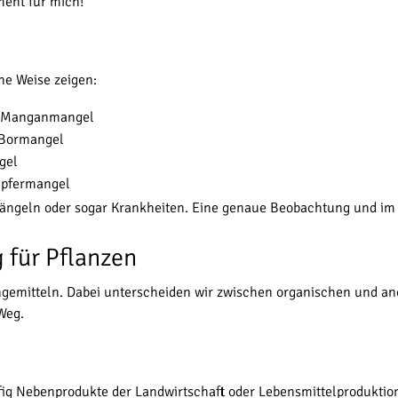
ment für mich!
e Weise zeigen:
er Manganmangel
i Bormangel
gel
Kupfermangel
ängeln oder sogar Krankheiten. Eine genaue Beobachtung und im Z
 für Pflanzen
ngemitteln. Dabei unterscheiden wir zwischen organischen und a
Weg.
g Nebenprodukte der Landwirtschaft oder Lebensmittelproduktio