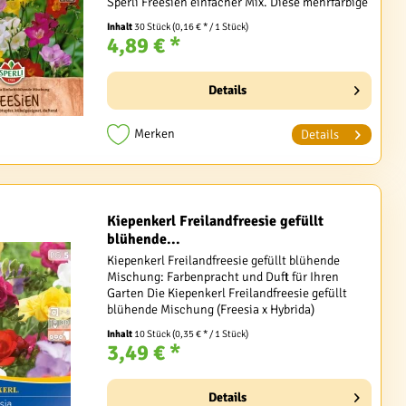
Sperli Freesien einfacher Mix. Diese mehrfarbige
Mischung bringt nicht nur leuchtende Farben,...
Inhalt
30 Stück
(0,16 € * / 1 Stück)
4,89 € *
Details
Merken
Details
Kiepenkerl Freilandfreesie gefüllt
blühende...
Kiepenkerl Freilandfreesie gefüllt blühende
Mischung: Farbenpracht und Duft für Ihren
Garten Die Kiepenkerl Freilandfreesie gefüllt
blühende Mischung (Freesia x Hybrida)
verzaubert mit ihrer Vielfalt an Farben und ihrem
Inhalt
10 Stück
(0,35 € * / 1 Stück)
betörenden Duft....
3,49 € *
Details