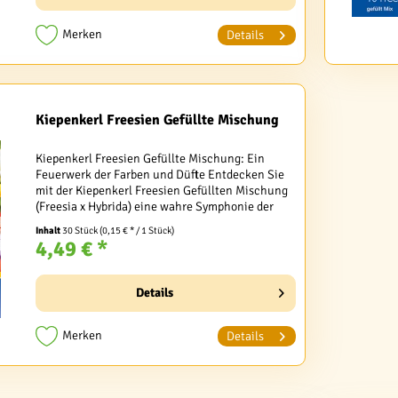
Merken
Details
Kiepenkerl Freesien Gefüllte Mischung
Kiepenkerl Freesien Gefüllte Mischung: Ein
Feuerwerk der Farben und Düfte Entdecken Sie
mit der Kiepenkerl Freesien Gefüllten Mischung
(Freesia x Hybrida) eine wahre Symphonie der
Sinne für Ihren Garten. Diese exquisite Auswahl
Inhalt
30 Stück
(0,15 € * / 1 Stück)
gefüllter...
4,49 € *
Details
Merken
Details