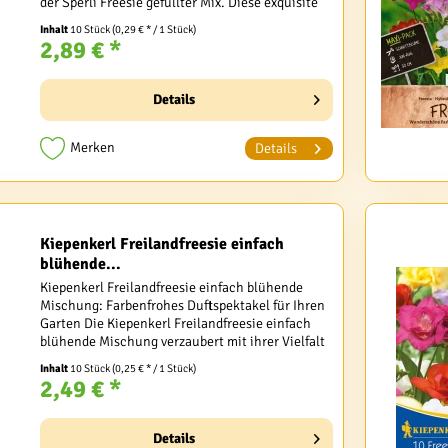
der Sperli Freesie gefüllter Mix. Diese exquisite
Blumenzwiebel-Kollektion verspricht eine
Inhalt
10 Stück
(0,29 € * / 1 Stück)
wahre...
2,89 € *
Details
Merken
Details
Kiepenkerl Freilandfreesie einfach
blühende...
Kiepenkerl Freilandfreesie einfach blühende
Mischung: Farbenfrohes Duftspektakel für Ihren
Garten Die Kiepenkerl Freilandfreesie einfach
blühende Mischung verzaubert mit ihrer Vielfalt
an Farben und ihrem betörenden Duft. Diese...
Inhalt
10 Stück
(0,25 € * / 1 Stück)
2,49 € *
Details