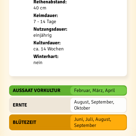
Reihenabstand:
40 cm
Keimdauer:
7 - 14 Tage
Nutzungsdauer:
einjährig
Kulturdauer:
ca. 14 Wochen
Winterhart:
nein
AUSSAAT VORKULTUR
Februar, März, April
August, September,
ERNTE
Oktober
Juni, Juli, August,
BLÜTEZEIT
September