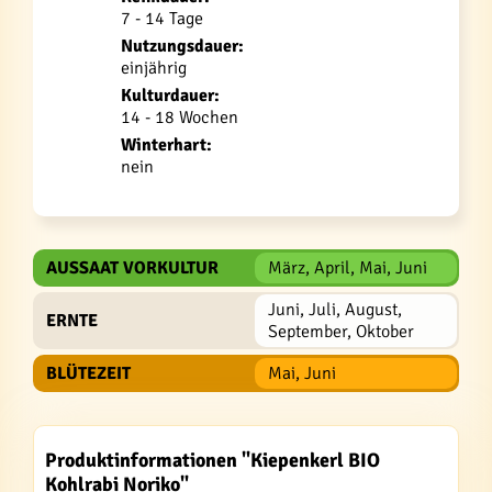
7 - 14 Tage
Nutzungsdauer:
einjährig
Kulturdauer:
14 - 18 Wochen
Winterhart:
nein
AUSSAAT VORKULTUR
März, April, Mai, Juni
Juni, Juli, August,
ERNTE
September, Oktober
BLÜTEZEIT
Mai, Juni
Produktinformationen "Kiepenkerl BIO
Kohlrabi Noriko"