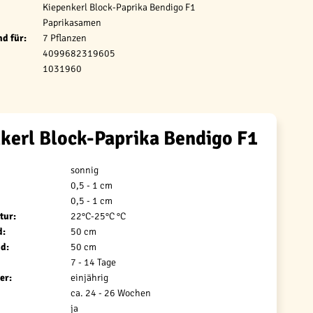
Kiepenkerl Block-Paprika Bendigo F1
Paprikasamen
d für:
7 Pflanzen
4099682319605
1031960
kerl Block-Paprika Bendigo F1
sonnig
0,5 - 1 cm
0,5 - 1 cm
tur:
22°C-25°C °C
d:
50 cm
d:
50 cm
7 - 14 Tage
er:
einjährig
ca. 24 - 26 Wochen
ja