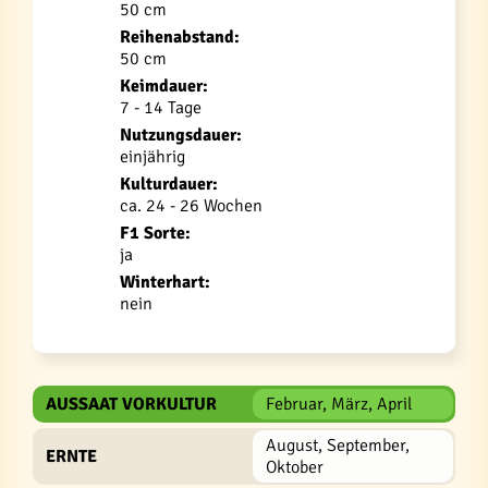
50 cm
Reihenabstand:
50 cm
Keimdauer:
7 - 14 Tage
Nutzungsdauer:
einjährig
Kulturdauer:
ca. 24 - 26 Wochen
F1 Sorte:
ja
Winterhart:
nein
AUSSAAT VORKULTUR
Februar, März, April
August, September,
ERNTE
Oktober